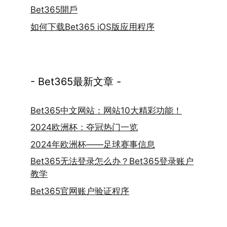
Bet365開戶
如何下载Bet365 iOS版应用程序
- Bet365最新文章 -
Bet365中文网站：网站10大精彩功能！
2024欧洲杯：夺冠热门一览
2024年欧洲杯——足球赛事信息
Bet365无法登录怎么办？Bet365登录账户
教学
Bet365官网账户验证程序