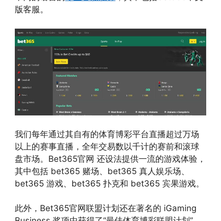
版客服。
我们每年通过其自有的体育博彩平台直播超过万场
以上的赛事直播，全年交易数以千计的赛前和滚球
盘市场。Bet365官网 还设法提供一流的游戏体验，
其中包括 bet365 赌场、bet365 真人娱乐场、
bet365 游戏、bet365 扑克和 bet365 宾果游戏。
此外，Bet365官网联盟计划还在著名的 iGaming
Business 奖项中获得了“最佳体育博彩联盟计划”，