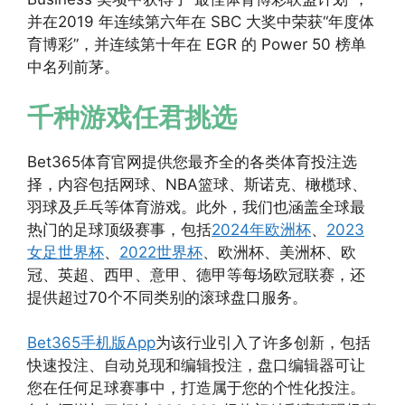
并在2019 年连续第六年在 SBC 大奖中荣获“年度体
育博彩”，并连续第十年在 EGR 的 Power 50 榜单
中名列前茅。
千种游戏任君挑选
Bet365体育官网提供您最齐全的各类体育投注选
择，内容包括网球、NBA篮球、斯诺克、橄榄球、
羽球及乒乓等体育游戏。此外，我们也涵盖全球最
热门的足球顶级赛事，包括
2024年欧洲杯
、
2023
女足世界杯
、
2022世界杯
、欧洲杯、美洲杯、欧
冠、英超、西甲、意甲、德甲等每场欧冠联赛，还
提供超过70个不同类别的滚球盘口服务。
Bet365手机版App
为该行业引入了许多创新，包括
快速投注、自动兑现和编辑投注，盘口编辑器可让
您在任何足球赛事中，打造属于您的个性化投注。