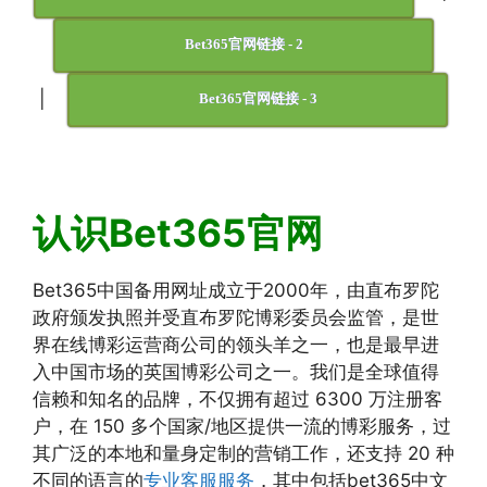
Bet365官网链接 - 2
|
Bet365官网链接 - 3
认识Bet365官网
Bet365中国备用网址成立于2000年，由直布罗陀
政府颁发执照并受直布罗陀博彩委员会监管，是世
界在线博彩运营商公司的领头羊之一，也是最早进
入中国市场的英国博彩公司之一。我们是全球值得
信赖和知名的品牌，不仅拥有超过 6300 万注册客
户，在 150 多个国家/地区提供一流的博彩服务，过
其广泛的本地和量身定制的营销工作，还支持 20 种
不同的语言的
专业客服服务
，其中包括bet365中文