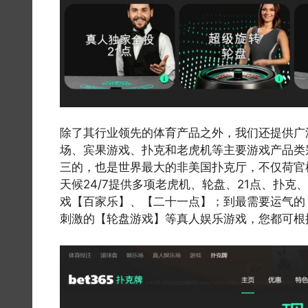
除了其行业领先的体育产品之外，我们还提供广
场、宾果游戏、扑克和老虎机等主要游戏产品类别
三的，也是世界最大的非美国扑克厅，不仅荷官
天候24/7提供多项老虎机、轮盘、21点、扑
戏【百家乐】、【二十一点】；到最需要运气的
刺激的【轮盘游戏】等真人娱乐游戏，您都可根