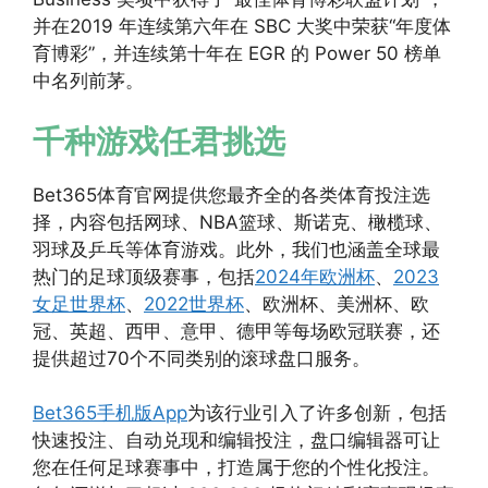
并在2019 年连续第六年在 SBC 大奖中荣获“年度体
育博彩”，并连续第十年在 EGR 的 Power 50 榜单
中名列前茅。
千种游戏任君挑选
Bet365体育官网提供您最齐全的各类体育投注选
择，内容包括网球、NBA篮球、斯诺克、橄榄球、
羽球及乒乓等体育游戏。此外，我们也涵盖全球最
热门的足球顶级赛事，包括
2024年欧洲杯
、
2023
女足世界杯
、
2022世界杯
、欧洲杯、美洲杯、欧
冠、英超、西甲、意甲、德甲等每场欧冠联赛，还
提供超过70个不同类别的滚球盘口服务。
Bet365手机版App
为该行业引入了许多创新，包括
快速投注、自动兑现和编辑投注，盘口编辑器可让
您在任何足球赛事中，打造属于您的个性化投注。