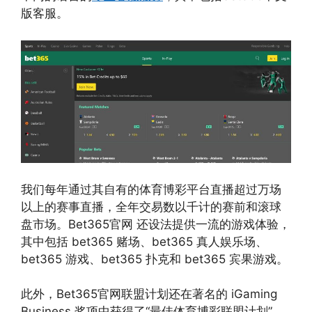
版客服。
我们每年通过其自有的体育博彩平台直播超过万场
以上的赛事直播，全年交易数以千计的赛前和滚球
盘市场。Bet365官网 还设法提供一流的游戏体验，
其中包括 bet365 赌场、bet365 真人娱乐场、
bet365 游戏、bet365 扑克和 bet365 宾果游戏。
此外，Bet365官网联盟计划还在著名的 iGaming
Business 奖项中获得了“最佳体育博彩联盟计划”，