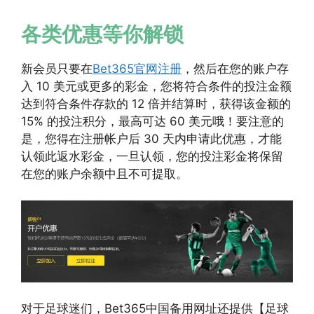
各类优惠等你解锁
新会员只要在
Bet365官网注册
，然后在您的账户存
入 10 美元或更多的彩金，您将符合条件的投注金额
达到符合条件存款的 12 倍并结算时，获得该金额的
15% 的投注积分，最高可达 60 美元哦！要注意的
是，您得在注册帐户后 30 天内申请此优惠，才能
认领此返水彩金，一旦认领，您的投注彩金将保留
在您的账户余额中且不可提取。
对于足球迷们，Bet365中国备用网址还提供【足球