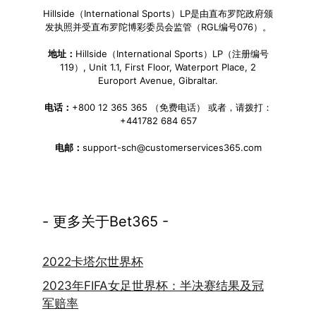
Hillside（International Sports）LP是由直布罗陀政府颁
发执照并受直布罗陀博彩委员会监管（RGL编号076）。
地址：
Hillside（International Sports）LP（注册编号
119）, Unit 1.1, First Floor, Waterport Place, 2
Europort Avenue, Gibraltar.
电话：
+800 12 365 365 （免费电话） 或者，请拨打：
+441782 684 657
电邮：
support-sch@customerservices365.com
- 更多关于Bet365 -
2022卡塔尔世界杯
2023年FIFA女足世界杯：半决赛结果及冠
军赔率