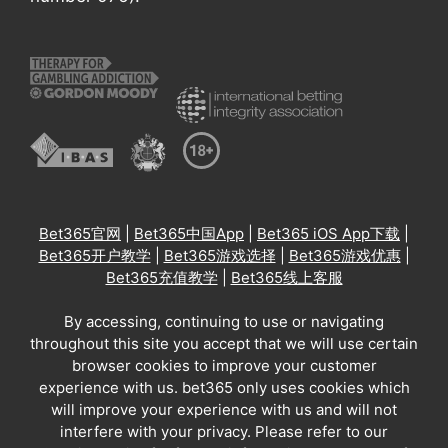
Bet365官网
|
Bet365中国App
|
Bet365 iOS App下载
|
Bet365开户教学
|
Bet365游戏选择
|
Bet365游戏优惠
|
Bet365充值教学
|
Bet365线上客服
By accessing, continuing to use or navigating
throughout this site you accept that we will use certain
browser cookies to improve your customer
experience with us. bet365 only uses cookies which
will improve your experience with us and will not
interfere with your privacy. Please refer to our