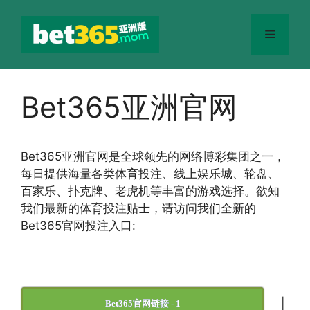
跳
至
菜
内
容
单
Bet365亚洲官网
Bet365
亚洲官网
是全球领先的网络博彩集团之一，
每日提供海量各类体育投注、线上娱乐城、轮盘、
百家乐、扑克牌、老虎机等丰富的游戏选择。欲知
我们最新的体育投注贴士，请访问我们全新的
Bet365官网投注入口:
|
Bet365官网链接 - 1