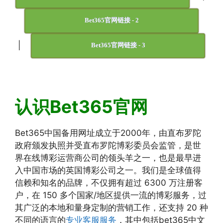
Bet365官网链接 - 2
|
Bet365官网链接 - 3
认识Bet365官网
Bet365中国备用网址成立于2000年，由直布罗陀
政府颁发执照并受直布罗陀博彩委员会监管，是世
界在线博彩运营商公司的领头羊之一，也是最早进
入中国市场的英国博彩公司之一。我们是全球值得
信赖和知名的品牌，不仅拥有超过 6300 万注册客
户，在 150 多个国家/地区提供一流的博彩服务，过
其广泛的本地和量身定制的营销工作，还支持 20 种
不同的语言的
专业客服服务
，其中包括bet365中文