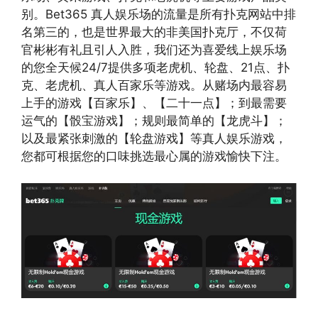
别。Bet365 真人娱乐场的流量是所有扑克网站中排
名第三的，也是世界最大的非美国扑克厅，不仅荷
官彬彬有礼且引人入胜，我们还为喜爱线上娱乐场
的您全天候24/7提供多项老虎机、轮盘、21点、扑
克、老虎机、真人百家乐等游戏。从赌场内最容易
上手的游戏【百家乐】、【二十一点】；到最需要
运气的【骰宝游戏】；规则最简单的【龙虎斗】；
以及最紧张刺激的【轮盘游戏】等真人娱乐游戏，
您都可根据您的口味挑选最心属的游戏愉快下注。