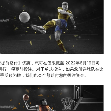
提前赔付】优惠，您可在仅限截至 2022年6月19日每
口进行一项赛前投注。对于单式投注，如果您所选球队在比
对手反败为胜，我们也会全额赔付您的投注资金。