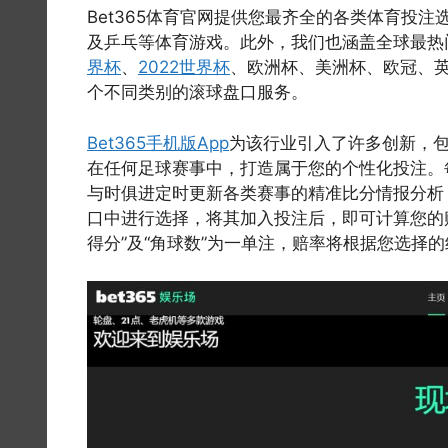
Bet365体育官网提供您最齐全的各类体育投
及乒乓等体育游戏。此外，我们也涵盖全球最热
界杯
、
2022世界杯
、欧洲杯、美洲杯、欧冠、英
个不同类别的滚球盘口服务。
Bet365手机版App
为该行业引入了许多创新，
在任何足球赛事中，打造属于您的个性化投注。每年
与时俱进定时更新各类赛事的精准比分情报分析
口中进行选择，将其加入投注后，即可计算您的赔
得分”及“角球数”为一单注，赔率将根据您选择