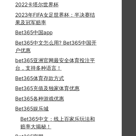
2022卡塔尔世界杯
2023年FIFA女足世界杯：半决赛结
果及冠军赔率
Bet365中国app
Bet365中文怎么用? Bet365中国开
户优惠
bet365亚洲官网最安全体育投注平
台，支持多种语言！
Bet365体育存款方式
Bet365充值及独家体育优惠
Bet365各种游戏优惠
Bet365娱乐城
Bet365中文：线上百家乐玩法和
赔率大揭秘！