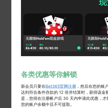
各类优惠等你解锁
新会员只要在
Bet365官网注册
，然后在您的账户
达到符合条件存款的 12 倍并结算时，获得该金额
是，您得在注册帐户后 30 天内申请此优惠，
您的账户余额中且不可提取。