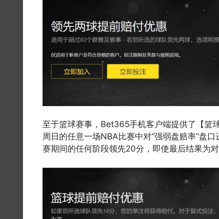
至于篮球赛事，Bet365手机客户端提供了【篮球
周日的任意一场NBA比赛中对“强弱盘赔率”盘
赛期间的任何阶段领先20分，即使最后结果为