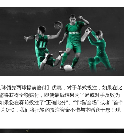
【足球领先两球提前赔付】优惠，对于单式投注，如果在比
您将获得全额赔付，即使最后结果为平局或对手反败为
您在赛前投注了“正确比分”、“半场/全场” 或者 “首个
为0-0，我们将把输的投注资金不惜与本赠送于您！现