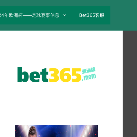
024年欧洲杯——足球赛事信息
Bet365客服