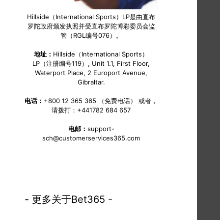
Hillside（International Sports）LP是由直布
罗陀政府颁发执照并受直布罗陀博彩委员会监
管（RGL编号076）。
地址：
Hillside（International Sports）
LP（注册编号119）, Unit 1.1, First Floor,
Waterport Place, 2 Europort Avenue,
Gibraltar.
电话：
+800 12 365 365 （免费电话） 或者，
请拨打：+441782 684 657
电邮：
support-
sch@customerservices365.com
- 更多关于Bet365 -