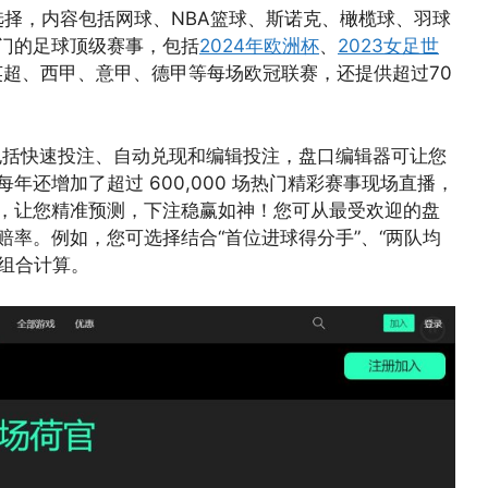
注选择，内容包括网球、NBA篮球、斯诺克、橄榄球、羽球
门的足球顶级赛事，包括
2024年欧洲杯
、
2023女足世
超、西甲、意甲、德甲等每场欧冠联赛，还提供超过70
包括快速投注、自动兑现和编辑投注，盘口编辑器可让您
还增加了超过 600,000 场热门精彩赛事现场直播，
，让您精准预测，下注稳赢如神！您可从最受欢迎的盘
率。例如，您可选择结合“首位进球得分手”、“两队均
的组合计算。