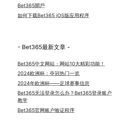
Bet365開戶
如何下载Bet365 iOS版应用程序
- Bet365最新文章 -
Bet365中文网站：网站10大精彩功能！
2024欧洲杯：夺冠热门一览
2024年欧洲杯——足球赛事信息
Bet365无法登录怎么办？Bet365登录账户
教学
Bet365官网账户验证程序