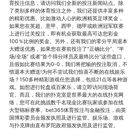
育投注信息，请访问我们全新的投注新闻站点。除
了类别多样的体育投注之外，我们还提供丰富多种
的精彩优惠。比如激动人心的欧洲精英足球奖金，
如果您在英超、意甲、西甲、德甲或欧洲冠军联赛
上进行过关投注，即有机会获取最高可达您彩金
100％比例的奖金。另外，还有我们的零分平局退本
大赠送优惠，如果您在赛前投注了"正确比分”、“半
场/全场” 或者“首个得分球员及最终比分”这些盘口，
且假如比赛结果为0-0，我们将把输的投注取消，不
惜退本大赠送!为何不尝试我们惊喜不断的在线娱乐
场？150多种精彩游戏任您选择，包括21点等各种游
戏。如想进行轮盘或百家乐，请立即访问现场荷
官。而且，我们的扑克室是世界最大的在线扑克网
络，您可在此挑战数千名现金比赛玩家或参加在线
大型锦标赛事。bet365体育投注与金融投注，由英
国博彩委员会颁发执照及进行监管。娱乐场、游戏
与扑克牌由直布罗陀政府颁发执照及进行监管。