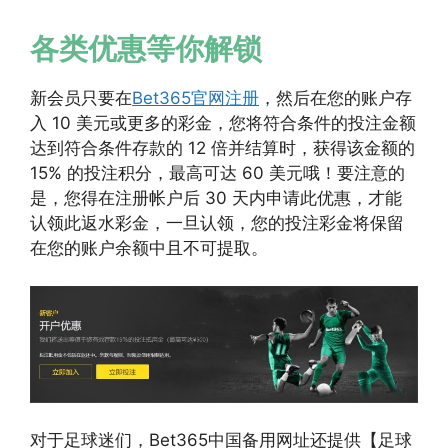
各类优惠等你解锁
新会员只要在
Bet365官网注册
，然后在您的账户存
入 10 美元或更多的彩金，您将符合条件的投注金额
达到符合条件存款的 12 倍并结算时，获得该金额的
15% 的投注积分，最高可达 60 美元哦！要注意的
是，您得在注册帐户后 30 天内申请此优惠，才能
认领此返水彩金，一旦认领，您的投注彩金将保留
在您的账户余额中且不可提取。
对于足球迷们，Bet365中国备用网址还提供【足球