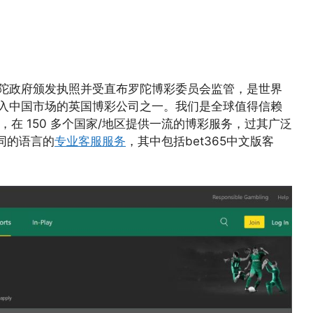
布罗陀政府颁发执照并受直布罗陀博彩委员会监管，是世界
入中国市场的英国博彩公司之一。我们是全球值得信赖
，在 150 多个国家/地区提供一流的博彩服务，过其广泛
同的语言的
专业客服服务
，其中包括bet365中文版客