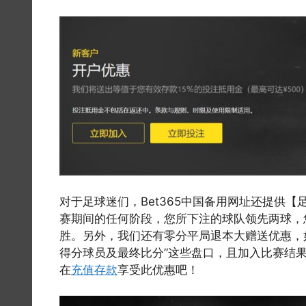
对于足球迷们，Bet365中国备用网址还提供
赛期间的任何阶段，您所下注的球队领先两球，
胜。另外，我们还有零分平局退本大赠送优惠，如果
得分球员及最终比分”这些盘口，且加入比赛结果
在
充值存款
享受此优惠吧！