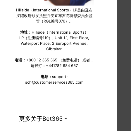
Hillside（International Sports）LP是由直布
罗陀政府颁发执照并受直布罗陀博彩委员会监
管（RGL编号076）。
地址：
Hillside（International Sports）
LP（注册编号119）, Unit 1.1, First Floor,
Waterport Place, 2 Europort Avenue,
Gibraltar.
电话：
+800 12 365 365 （免费电话） 或者，
请拨打：+441782 684 657
电邮：
support-
sch@customerservices365.com
- 更多关于Bet365 -