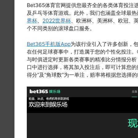
Bet365体育官网提供您最齐全的各类体育投
及乒乓等体育游戏。此外，我们也涵盖全球最热
界杯
、
2022世界杯
、欧洲杯、美洲杯、欧冠、英
个不同类别的滚球盘口服务。
Bet365手机版App
为该行业引入了许多创新，
在任何足球赛事中，打造属于您的个性化投注。每年
与时俱进定时更新各类赛事的精准比分情报分析
口中进行选择，将其加入投注后，即可计算您的赔
得分”及“角球数”为一单注，赔率将根据您选择