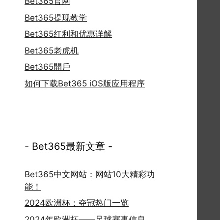
Bet365官网
Bet365提现教学
Bet365红利和优惠详解
Bet365老虎机
Bet365開戶
如何下载Bet365 iOS版应用程序
- Bet365最新文章 -
Bet365中文网站：网站10大精彩功
能！
2024欧洲杯：夺冠热门一览
2024年欧洲杯——足球赛事信息