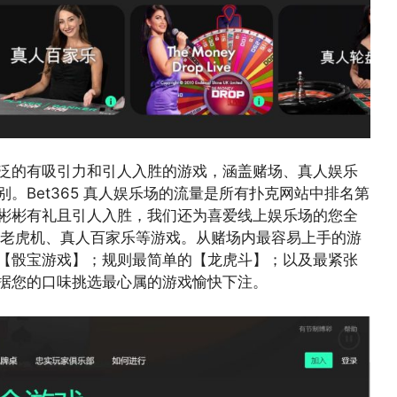
泛的有吸引力和引人入胜的游戏，涵盖赌场、真人娱乐
。Bet365 真人娱乐场的流量是所有扑克网站中排名第
彬彬有礼且引人入胜，我们还为喜爱线上娱乐场的您全
克、老虎机、真人百家乐等游戏。从赌场内最容易上手的游
【骰宝游戏】；规则最简单的【龙虎斗】；以及最紧张
据您的口味挑选最心属的游戏愉快下注。