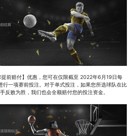
提前赔付】优惠，您可在仅限截至 2022年6月19日每
口进行一项赛前投注。对于单式投注，如果您所选球队在比
对手反败为胜，我们也会全额赔付您的投注资金。