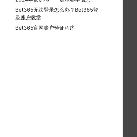
Bet365无法登录怎么办？Bet365登
录账户教学
Bet365官网账户验证程序