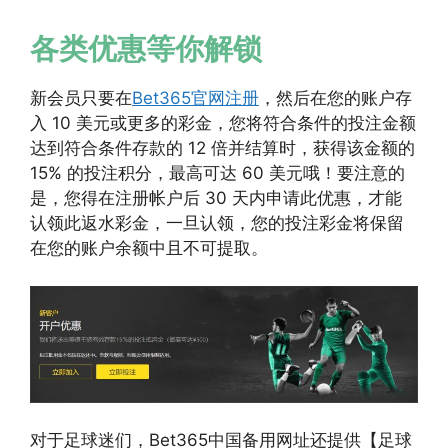
各类优惠等你解锁
新会员只要在
Bet365官网注册
，然后在您的账户存
入 10 美元或更多的彩金，您将符合条件的投注金额
达到符合条件存款的 12 倍并结算时，获得该金额的
15% 的投注积分，最高可达 60 美元哦！要注意的
是，您得在注册帐户后 30 天内申请此优惠，才能
认领此返水彩金，一旦认领，您的投注彩金将保留
在您的账户余额中且不可提取。
对于足球迷们，Bet365中国备用网址还提供【足球