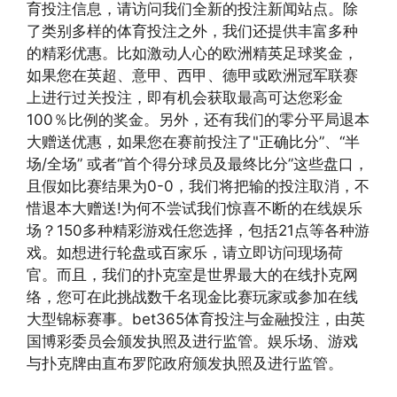
育投注信息，请访问我们全新的投注新闻站点。除
了类别多样的体育投注之外，我们还提供丰富多种
的精彩优惠。比如激动人心的欧洲精英足球奖金，
如果您在英超、意甲、西甲、德甲或欧洲冠军联赛
上进行过关投注，即有机会获取最高可达您彩金
100％比例的奖金。另外，还有我们的零分平局退本
大赠送优惠，如果您在赛前投注了"正确比分”、“半
场/全场” 或者“首个得分球员及最终比分”这些盘口，
且假如比赛结果为0-0，我们将把输的投注取消，不
惜退本大赠送!为何不尝试我们惊喜不断的在线娱乐
场？150多种精彩游戏任您选择，包括21点等各种游
戏。如想进行轮盘或百家乐，请立即访问现场荷
官。而且，我们的扑克室是世界最大的在线扑克网
络，您可在此挑战数千名现金比赛玩家或参加在线
大型锦标赛事。bet365体育投注与金融投注，由英
国博彩委员会颁发执照及进行监管。娱乐场、游戏
与扑克牌由直布罗陀政府颁发执照及进行监管。