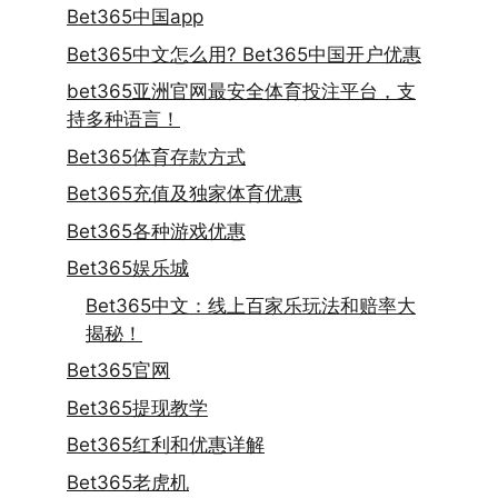
Bet365中国app
Bet365中文怎么用? Bet365中国开户优惠
bet365亚洲官网最安全体育投注平台，支
持多种语言！
Bet365体育存款方式
Bet365充值及独家体育优惠
Bet365各种游戏优惠
Bet365娱乐城
Bet365中文：线上百家乐玩法和赔率大
揭秘！
Bet365官网
Bet365提现教学
Bet365红利和优惠详解
Bet365老虎机