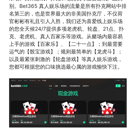
别。Bet365 真人娱乐场的流量是所有扑克网站中排
名第三的，也是世界最大的非美国扑克厅，不仅荷
官彬彬有礼且引人入胜，我们还为喜爱线上娱乐场
的您全天候24/7提供多项老虎机、轮盘、21点、扑
克、老虎机、真人百家乐等游戏。从赌场内最容易
上手的游戏【百家乐】、【二十一点】；到最需要
运气的【骰宝游戏】；规则最简单的【龙虎斗】；
以及最紧张刺激的【轮盘游戏】等真人娱乐游戏，
您都可根据您的口味挑选最心属的游戏愉快下注。