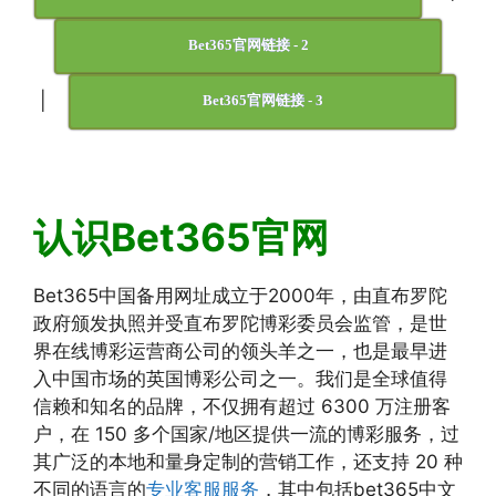
Bet365官网链接 - 2
|
Bet365官网链接 - 3
认识Bet365官网
Bet365中国备用网址成立于2000年，由直布罗陀
政府颁发执照并受直布罗陀博彩委员会监管，是世
界在线博彩运营商公司的领头羊之一，也是最早进
入中国市场的英国博彩公司之一。我们是全球值得
信赖和知名的品牌，不仅拥有超过 6300 万注册客
户，在 150 多个国家/地区提供一流的博彩服务，过
其广泛的本地和量身定制的营销工作，还支持 20 种
不同的语言的
专业客服服务
，其中包括bet365中文