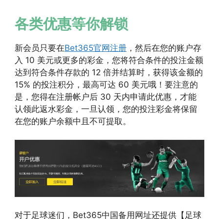
各类优惠等你解锁
新会员只要在
Bet365官网注册
，然后在您的账户存
入 10 美元或更多的彩金，您将符合条件的投注金额
达到符合条件存款的 12 倍并结算时，获得该金额的
15% 的投注积分，最高可达 60 美元哦！要注意的
是，您得在注册帐户后 30 天内申请此优惠，才能
认领此返水彩金，一旦认领，您的投注彩金将保留
在您的账户余额中且不可提取。
对于足球迷们，Bet365中国备用网址还提供【足球