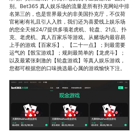
别。Bet365 真人娱乐场的流量是所有扑克网站中排
名第三的，也是世界最大的非美国扑克厅，不仅荷
官彬彬有礼且引人入胜，我们还为喜爱线上娱乐场
的您全天候24/7提供多项老虎机、轮盘、21点、扑
克、老虎机、真人百家乐等游戏。从赌场内最容易
上手的游戏【百家乐】、【二十一点】；到最需要
运气的【骰宝游戏】；规则最简单的【龙虎斗】；
以及最紧张刺激的【轮盘游戏】等真人娱乐游戏，
您都可根据您的口味挑选最心属的游戏愉快下注。