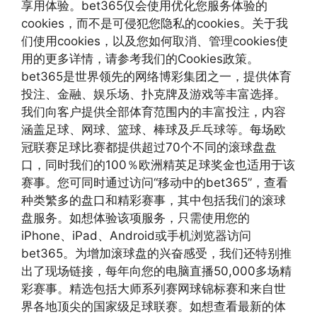
享用体验。bet365仅会使用优化您服务体验的
cookies，而不是可侵犯您隐私的cookies。关于我
们使用cookies，以及您如何取消、管理cookies使
用的更多详情，请参考我们的Cookies政策。
bet365是世界领先的网络博彩集团之一，提供体育
投注、金融、娱乐场、扑克牌及游戏等丰富选择。
我们向客户提供全部体育范围内的丰富投注，内容
涵盖足球、网球、篮球、棒球及乒乓球等。每场欧
冠联赛足球比赛都提供超过70个不同的滚球盘盘
口，同时我们的100％欧洲精英足球奖金也适用于该
赛事。您可同时通过访问“移动中的bet365”，查看
种类繁多的盘口和精彩赛事，其中包括我们的滚球
盘服务。如想体验该项服务，只需使用您的
iPhone、iPad、Android或手机浏览器访问
bet365。为增加滚球盘的兴奋感受，我们还特别推
出了现场链接，每年向您的电脑直播50,000多场精
彩赛事。精选包括大师系列赛网球锦标赛和来自世
界各地顶尖的国家级足球联赛。如想查看最新的体