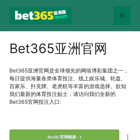
跳
至
菜
内
容
单
Bet365亚洲官网
Bet365
亚洲官网
是全球领先的网络博彩集团之一，
每日提供海量各类体育投注、线上娱乐城、轮盘、
百家乐、扑克牌、老虎机等丰富的游戏选择。欲知
我们最新的体育投注贴士，请访问我们全新的
Bet365官网投注入口:
|
Bet365官网链接 - 1