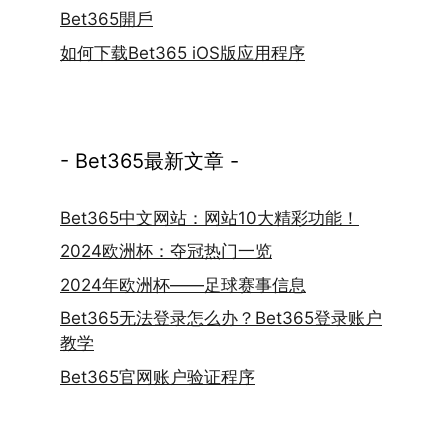
Bet365開戶
如何下载Bet365 iOS版应用程序
- Bet365最新文章 -
Bet365中文网站：网站10大精彩功能！
2024欧洲杯：夺冠热门一览
2024年欧洲杯——足球赛事信息
Bet365无法登录怎么办？Bet365登录账户
教学
Bet365官网账户验证程序