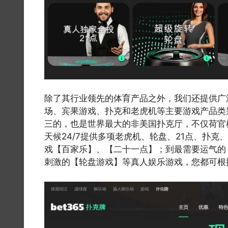
除了其行业领先的体育产品之外，我们还提供广
场、宾果游戏、扑克和老虎机等主要游戏产品类别
三的，也是世界最大的非美国扑克厅，不仅荷官
天候24/7提供多项老虎机、轮盘、21点、扑
戏【百家乐】、【二十一点】；到最需要运气的
刺激的【轮盘游戏】等真人娱乐游戏，您都可根