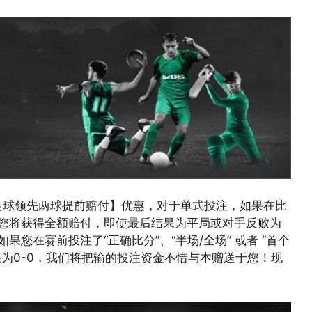
【足球领先两球提前赔付】优惠，对于单式投注，如果在比
您将获得全额赔付，即使最后结果为平局或对手反败为
您在赛前投注了“正确比分”、“半场/全场” 或者 “首个
为0-0，我们将把输的投注资金不惜与本赠送于您！现