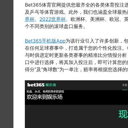
Bet365体育官网提供您最齐全的各类体育投
及乒乓等体育游戏。此外，我们也涵盖全球最热
界杯
、
2022世界杯
、欧洲杯、美洲杯、欧冠、英
个不同类别的滚球盘口服务。
Bet365手机版App
为该行业引入了许多创新，
在任何足球赛事中，打造属于您的个性化投注。每年
与时俱进定时更新各类赛事的精准比分情报分析
口中进行选择，将其加入投注后，即可计算您的赔
得分”及“角球数”为一单注，赔率将根据您选择