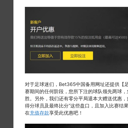
对于足球迷们，Bet365中国备用网址还提供
赛期间的任何阶段，您所下注的球队领先两球，
胜。另外，我们还有零分平局退本大赠送优惠，如果
得分球员及最终比分”这些盘口，且加入比赛结果
在
充值存款
享受此优惠吧！