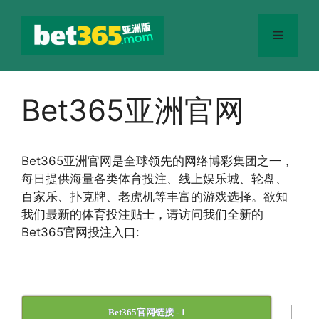
跳
至
菜
内
容
单
Bet365亚洲官网
Bet365
亚洲官网
是全球领先的网络博彩集团之一，
每日提供海量各类体育投注、线上娱乐城、轮盘、
百家乐、扑克牌、老虎机等丰富的游戏选择。欲知
我们最新的体育投注贴士，请访问我们全新的
Bet365官网投注入口:
|
Bet365官网链接 - 1