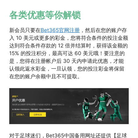
各类优惠等你解锁
新会员只要在
Bet365官网注册
，然后在您的账户存
入 10 美元或更多的彩金，您将符合条件的投注金额
达到符合条件存款的 12 倍并结算时，获得该金额的
15% 的投注积分，最高可达 60 美元哦！要注意的
是，您得在注册帐户后 30 天内申请此优惠，才能
认领此返水彩金，一旦认领，您的投注彩金将保留
在您的账户余额中且不可提取。
对于足球迷们，Bet365中国备用网址还提供【足球