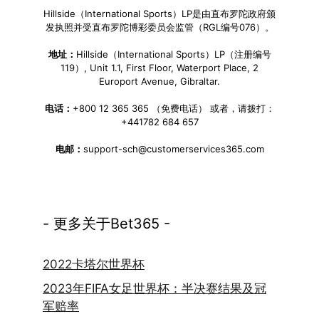
Hillside（International Sports）LP是由直布罗陀政府颁
发执照并受直布罗陀博彩委员会监管（RGL编号076）。
地址：
Hillside（International Sports）LP（注册编号
119）, Unit 1.1, First Floor, Waterport Place, 2
Europort Avenue, Gibraltar.
电话：
+800 12 365 365 （免费电话） 或者，请拨打：
+441782 684 657
电邮：
support-sch@customerservices365.com
- 更多关于Bet365 -
2022卡塔尔世界杯
2023年FIFA女足世界杯：半决赛结果及冠
军赔率