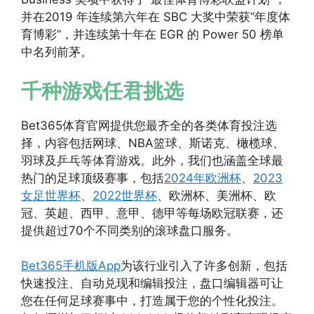
并在2019 年连续第六年在 SBC 大奖中荣获“年度体
育博彩”，并连续第十年在 EGR 的 Power 50 榜单
中名列前茅。
千种游戏任君挑选
Bet365体育官网提供您最齐全的各类体育投注选
择，内容包括网球、NBA篮球、斯诺克、橄榄球、
羽球及乒乓等体育游戏。此外，我们也涵盖全球最
热门的足球顶级赛事，包括
2024年欧洲杯
、
2023
女足世界杯
、
2022世界杯
、欧洲杯、美洲杯、欧
冠、英超、西甲、意甲、德甲等每场欧冠联赛，还
提供超过70个不同类别的滚球盘口服务。
Bet365手机版App
为该行业引入了许多创新，包括
快速投注、自动兑现和编辑投注，盘口编辑器可让
您在任何足球赛事中，打造属于您的个性化投注。