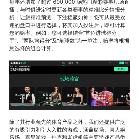
每年还增加了超过 600,000 场热门精彩赛事现场直
播，与时俱进定时更新各类赛事的精准比分情报分
析，让您精准预测，下注稳赢如神！您可从最受欢
迎的盘口中进行选择，将其加入投注后，即可计算
您的赔率。例如，您可选择结合“首位进球得分
手”、“两队均得分”及“角球数”为一单注，赔率将根据
您选择的组合计算。
除了其行业领先的体育产品之外，我们还提供广泛
的有吸引力和引人入胜的游戏，涵盖赌场、真人娱
乐场、宾果游戏、扑克和老虎机等主要游戏产品类