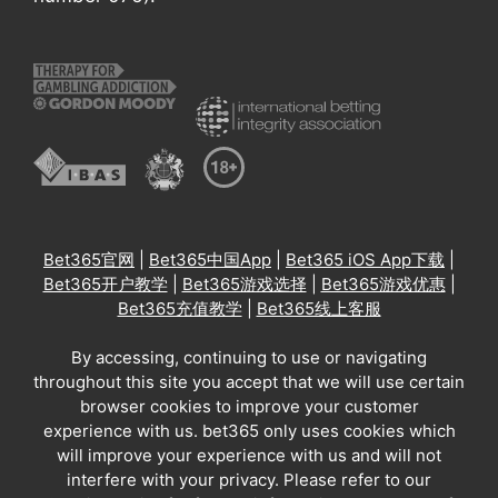
Bet365官网
|
Bet365中国App
|
Bet365 iOS App下载
|
Bet365开户教学
|
Bet365游戏选择
|
Bet365游戏优惠
|
Bet365充值教学
|
Bet365线上客服
By accessing, continuing to use or navigating
throughout this site you accept that we will use certain
browser cookies to improve your customer
experience with us. bet365 only uses cookies which
will improve your experience with us and will not
interfere with your privacy. Please refer to our