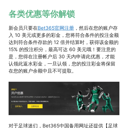
各类优惠等你解锁
新会员只要在
Bet365官网注册
，然后在您的账户存
入 10 美元或更多的彩金，您将符合条件的投注金额
达到符合条件存款的 12 倍并结算时，获得该金额的
15% 的投注积分，最高可达 60 美元哦！要注意的
是，您得在注册帐户后 30 天内申请此优惠，才能
认领此返水彩金，一旦认领，您的投注彩金将保留
在您的账户余额中且不可提取。
对于足球迷们，Bet365中国备用网址还提供【足球