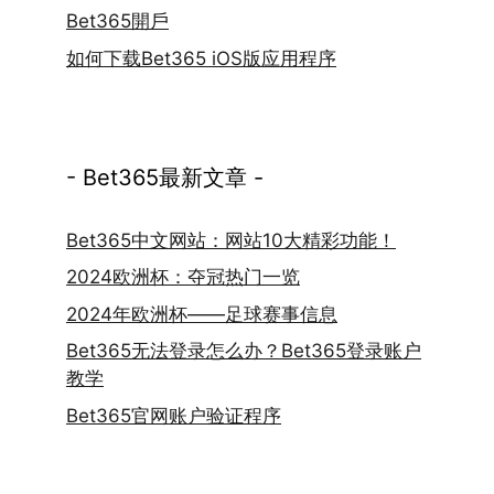
Bet365開戶
如何下载Bet365 iOS版应用程序
- Bet365最新文章 -
Bet365中文网站：网站10大精彩功能！
2024欧洲杯：夺冠热门一览
2024年欧洲杯——足球赛事信息
Bet365无法登录怎么办？Bet365登录账户
教学
Bet365官网账户验证程序