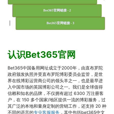
Bet365官网链接 - 2
|
Bet365官网链接 - 3
认识Bet365官网
Bet365中国备用网址成立于2000年，由直布罗陀
政府颁发执照并受直布罗陀博彩委员会监管，是世
界在线博彩运营商公司的领头羊之一，也是最早进
入中国市场的英国博彩公司之一。我们是全球值得
信赖和知名的品牌，不仅拥有超过 6300 万注册客
户，在 150 多个国家/地区提供一流的博彩服务，过
其广泛的本地和量身定制的营销工作，还支持 20 种
不同的语言的
专业客服服务
，其中包括bet365中文