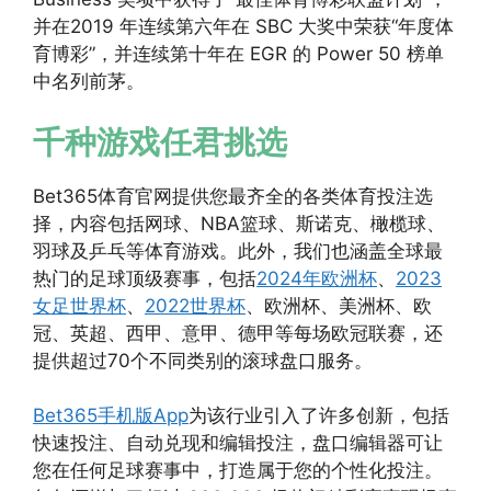
并在2019 年连续第六年在 SBC 大奖中荣获“年度体
育博彩”，并连续第十年在 EGR 的 Power 50 榜单
中名列前茅。
千种游戏任君挑选
Bet365体育官网提供您最齐全的各类体育投注选
择，内容包括网球、NBA篮球、斯诺克、橄榄球、
羽球及乒乓等体育游戏。此外，我们也涵盖全球最
热门的足球顶级赛事，包括
2024年欧洲杯
、
2023
女足世界杯
、
2022世界杯
、欧洲杯、美洲杯、欧
冠、英超、西甲、意甲、德甲等每场欧冠联赛，还
提供超过70个不同类别的滚球盘口服务。
Bet365手机版App
为该行业引入了许多创新，包括
快速投注、自动兑现和编辑投注，盘口编辑器可让
您在任何足球赛事中，打造属于您的个性化投注。