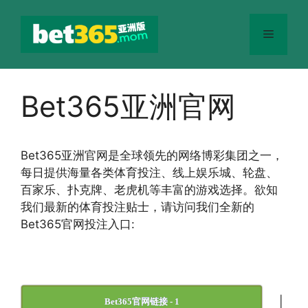
跳
至
菜
内
容
单
Bet365亚洲官网
Bet365
亚洲官网
是全球领先的网络博彩集团之一，
每日提供海量各类体育投注、线上娱乐城、轮盘、
百家乐、扑克牌、老虎机等丰富的游戏选择。欲知
我们最新的体育投注贴士，请访问我们全新的
Bet365官网投注入口:
|
Bet365官网链接 - 1