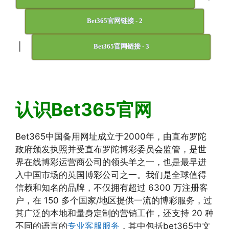
Bet365官网链接 - 2
|
Bet365官网链接 - 3
认识Bet365官网
Bet365中国备用网址成立于2000年，由直布罗陀
政府颁发执照并受直布罗陀博彩委员会监管，是世
界在线博彩运营商公司的领头羊之一，也是最早进
入中国市场的英国博彩公司之一。我们是全球值得
信赖和知名的品牌，不仅拥有超过 6300 万注册客
户，在 150 多个国家/地区提供一流的博彩服务，过
其广泛的本地和量身定制的营销工作，还支持 20 种
不同的语言的
专业客服服务
，其中包括bet365中文