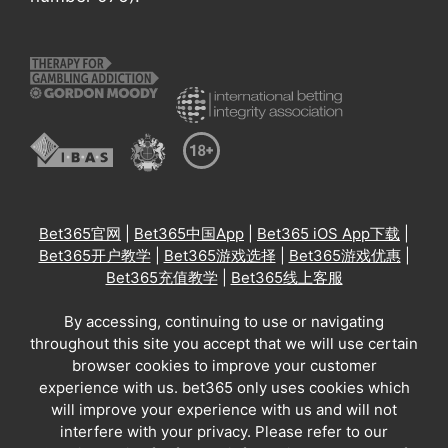
Bet365官网
|
Bet365中国App
|
Bet365 iOS App下载
|
Bet365开户教学
|
Bet365游戏选择
|
Bet365游戏优惠
|
Bet365充值教学
|
Bet365线上客服
By accessing, continuing to use or navigating
throughout this site you accept that we will use certain
browser cookies to improve your customer
experience with us. bet365 only uses cookies which
will improve your experience with us and will not
interfere with your privacy. Please refer to our