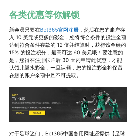
各类优惠等你解锁
新会员只要在
Bet365官网注册
，然后在您的账户存
入 10 美元或更多的彩金，您将符合条件的投注金额
达到符合条件存款的 12 倍并结算时，获得该金额的
15% 的投注积分，最高可达 60 美元哦！要注意的
是，您得在注册帐户后 30 天内申请此优惠，才能
认领此返水彩金，一旦认领，您的投注彩金将保留
在您的账户余额中且不可提取。
对于足球迷们，Bet365中国备用网址还提供【足球