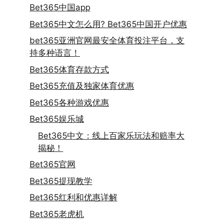
Bet365中国app
Bet365中文怎么用? Bet365中国开户优惠
bet365亚洲官网最安全体育投注平台，支
持多种语言！
Bet365体育存款方式
Bet365充值及独家体育优惠
Bet365各种游戏优惠
Bet365娱乐城
Bet365中文：线上百家乐玩法和赔率大
揭秘！
Bet365官网
Bet365提现教学
Bet365红利和优惠详解
Bet365老虎机