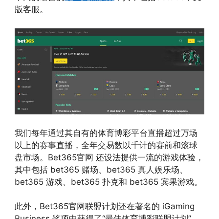
版客服。
我们每年通过其自有的体育博彩平台直播超过万场
以上的赛事直播，全年交易数以千计的赛前和滚球
盘市场。Bet365官网 还设法提供一流的游戏体验，
其中包括 bet365 赌场、bet365 真人娱乐场、
bet365 游戏、bet365 扑克和 bet365 宾果游戏。
此外，Bet365官网联盟计划还在著名的 iGaming
Business 奖项中获得了“最佳体育博彩联盟计划”，