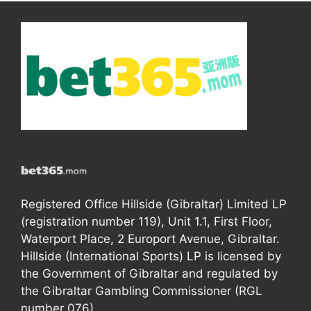
Registered Office Hillside (Gibraltar) Limited LP
(registration number 119), Unit 1.1, First Floor,
Waterport Place, 2 Europort Avenue, Gibraltar.
Hillside (International Sports) LP is licensed by
the Government of Gibraltar and regulated by
the Gibraltar Gambling Commissioner (RGL
number 076).