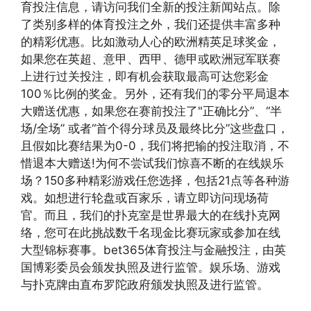
育投注信息，请访问我们全新的投注新闻站点。除
了类别多样的体育投注之外，我们还提供丰富多种
的精彩优惠。比如激动人心的欧洲精英足球奖金，
如果您在英超、意甲、西甲、德甲或欧洲冠军联赛
上进行过关投注，即有机会获取最高可达您彩金
100％比例的奖金。另外，还有我们的零分平局退本
大赠送优惠，如果您在赛前投注了"正确比分”、“半
场/全场” 或者“首个得分球员及最终比分”这些盘口，
且假如比赛结果为0-0，我们将把输的投注取消，不
惜退本大赠送!为何不尝试我们惊喜不断的在线娱乐
场？150多种精彩游戏任您选择，包括21点等各种游
戏。如想进行轮盘或百家乐，请立即访问现场荷
官。而且，我们的扑克室是世界最大的在线扑克网
络，您可在此挑战数千名现金比赛玩家或参加在线
大型锦标赛事。bet365体育投注与金融投注，由英
国博彩委员会颁发执照及进行监管。娱乐场、游戏
与扑克牌由直布罗陀政府颁发执照及进行监管。