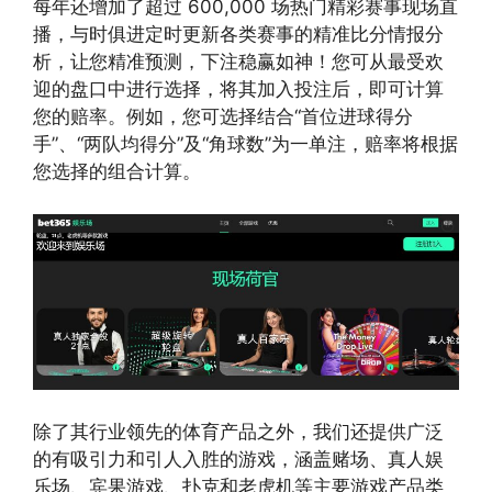
每年还增加了超过 600,000 场热门精彩赛事现场直
播，与时俱进定时更新各类赛事的精准比分情报分
析，让您精准预测，下注稳赢如神！您可从最受欢
迎的盘口中进行选择，将其加入投注后，即可计算
您的赔率。例如，您可选择结合“首位进球得分
手”、“两队均得分”及“角球数”为一单注，赔率将根据
您选择的组合计算。
除了其行业领先的体育产品之外，我们还提供广泛
的有吸引力和引人入胜的游戏，涵盖赌场、真人娱
乐场、宾果游戏、扑克和老虎机等主要游戏产品类