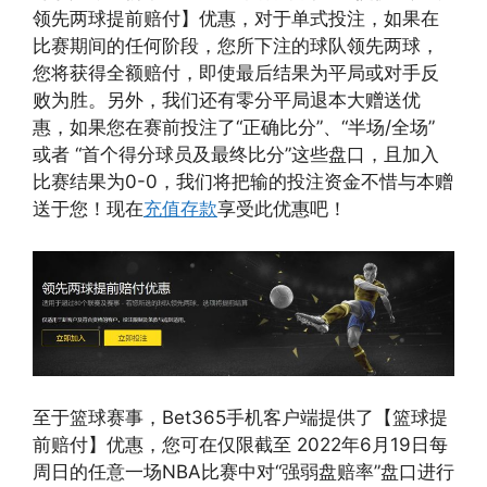
领先两球提前赔付】优惠，对于单式投注，如果在
比赛期间的任何阶段，您所下注的球队领先两球，
您将获得全额赔付，即使最后结果为平局或对手反
败为胜。另外，我们还有零分平局退本大赠送优
惠，如果您在赛前投注了“正确比分”、“半场/全场”
或者 “首个得分球员及最终比分”这些盘口，且加入
比赛结果为0-0，我们将把输的投注资金不惜与本赠
送于您！现在
充值存款
享受此优惠吧！
至于篮球赛事，Bet365手机客户端提供了【篮球提
前赔付】优惠，您可在仅限截至 2022年6月19日每
周日的任意一场NBA比赛中对“强弱盘赔率”盘口进行