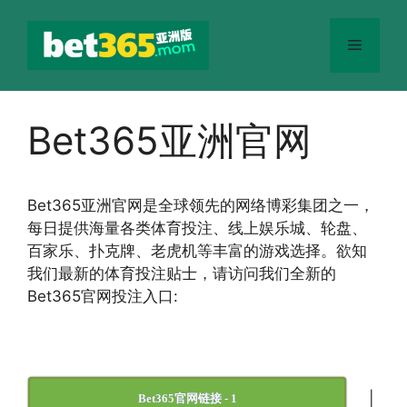
跳
至
菜
内
容
单
Bet365亚洲官网
Bet365
亚洲官网
是全球领先的网络博彩集团之一，
每日提供海量各类体育投注、线上娱乐城、轮盘、
百家乐、扑克牌、老虎机等丰富的游戏选择。欲知
我们最新的体育投注贴士，请访问我们全新的
Bet365官网投注入口:
|
Bet365官网链接 - 1