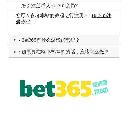
怎么注册成为Bet365会员?
您可以参考本站的教程进行注册 ---
Bet365注
册教程
Bet365有什么游戏优惠吗？
如果要在Bet365存款的话，应该怎么做？