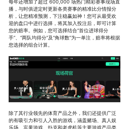
每年还增加了超过 600,000 场热门精彩赛事现场直
播，与时俱进定时更新各类赛事的精准比分情报分
析，让您精准预测，下注稳赢如神！您可从最受欢
迎的盘口中进行选择，将其加入投注后，即可计算
您的赔率。例如，您可选择结合“首位进球得分
手”、“两队均得分”及“角球数”为一单注，赔率将根据
您选择的组合计算。
除了其行业领先的体育产品之外，我们还提供广泛
的有吸引力和引人入胜的游戏，涵盖赌场、真人娱
乐场、宾果游戏、扑克和老虎机等主要游戏产品类