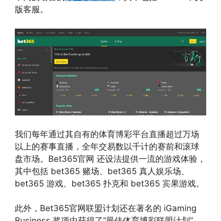
版客服。
我们每年通过其自有的体育博彩平台直播超过万场
以上的赛事直播，全年交易数以千计的赛前和滚球
盘市场。Bet365官网 还设法提供一流的游戏体验，
其中包括 bet365 赌场、bet365 真人娱乐场、
bet365 游戏、bet365 扑克和 bet365 宾果游戏。
此外，Bet365官网联盟计划还在著名的 iGaming
Business 奖项中获得了“最佳体育博彩联盟计划”，