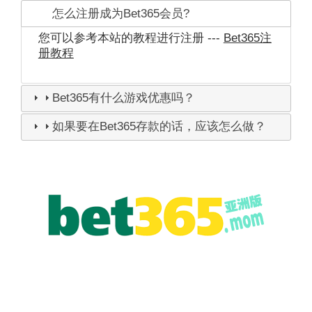
怎么注册成为Bet365会员?
您可以参考本站的教程进行注册 ---
Bet365注
册教程
Bet365有什么游戏优惠吗？
如果要在Bet365存款的话，应该怎么做？