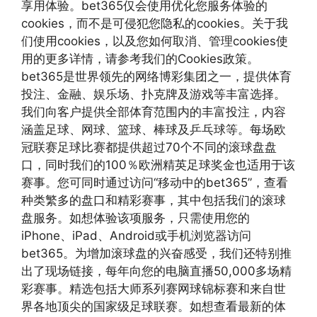
享用体验。bet365仅会使用优化您服务体验的
cookies，而不是可侵犯您隐私的cookies。关于我
们使用cookies，以及您如何取消、管理cookies使
用的更多详情，请参考我们的Cookies政策。
bet365是世界领先的网络博彩集团之一，提供体育
投注、金融、娱乐场、扑克牌及游戏等丰富选择。
我们向客户提供全部体育范围内的丰富投注，内容
涵盖足球、网球、篮球、棒球及乒乓球等。每场欧
冠联赛足球比赛都提供超过70个不同的滚球盘盘
口，同时我们的100％欧洲精英足球奖金也适用于该
赛事。您可同时通过访问“移动中的bet365”，查看
种类繁多的盘口和精彩赛事，其中包括我们的滚球
盘服务。如想体验该项服务，只需使用您的
iPhone、iPad、Android或手机浏览器访问
bet365。为增加滚球盘的兴奋感受，我们还特别推
出了现场链接，每年向您的电脑直播50,000多场精
彩赛事。精选包括大师系列赛网球锦标赛和来自世
界各地顶尖的国家级足球联赛。如想查看最新的体