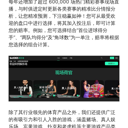
每年还增加了超过 600,000 场热门精彩赛事现场直
播，与时俱进定时更新各类赛事的精准比分情报分
析，让您精准预测，下注稳赢如神！您可从最受欢
迎的盘口中进行选择，将其加入投注后，即可计算
您的赔率。例如，您可选择结合“首位进球得分
手”、“两队均得分”及“角球数”为一单注，赔率将根据
您选择的组合计算。
除了其行业领先的体育产品之外，我们还提供广泛
的有吸引力和引人入胜的游戏，涵盖赌场、真人娱
乐场、宾果游戏、扑克和老虎机等主要游戏产品类