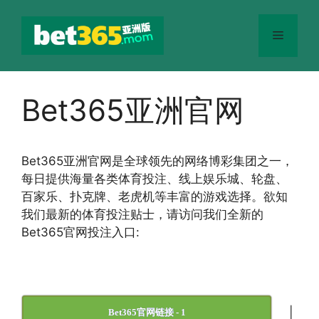
跳
至
菜
内
容
单
Bet365亚洲官网
Bet365
亚洲官网
是全球领先的网络博彩集团之一，
每日提供海量各类体育投注、线上娱乐城、轮盘、
百家乐、扑克牌、老虎机等丰富的游戏选择。欲知
我们最新的体育投注贴士，请访问我们全新的
Bet365官网投注入口:
|
Bet365官网链接 - 1