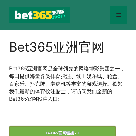
跳
至
菜
内
容
单
Bet365亚洲官网
Bet365
亚洲官网
是全球领先的网络博彩集团之一，
每日提供海量各类体育投注、线上娱乐城、轮盘、
百家乐、扑克牌、老虎机等丰富的游戏选择。欲知
我们最新的体育投注贴士，请访问我们全新的
Bet365官网投注入口:
|
Bet365官网链接 - 1