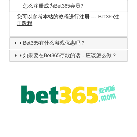
怎么注册成为Bet365会员?
您可以参考本站的教程进行注册 ---
Bet365注
册教程
Bet365有什么游戏优惠吗？
如果要在Bet365存款的话，应该怎么做？