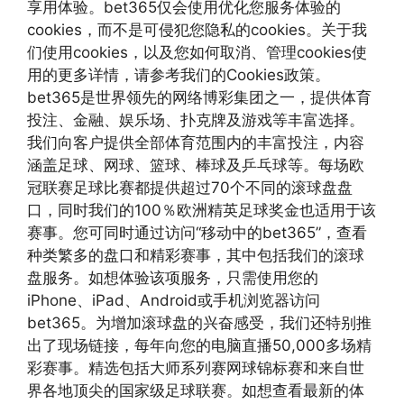
享用体验。bet365仅会使用优化您服务体验的
cookies，而不是可侵犯您隐私的cookies。关于我
们使用cookies，以及您如何取消、管理cookies使
用的更多详情，请参考我们的Cookies政策。
bet365是世界领先的网络博彩集团之一，提供体育
投注、金融、娱乐场、扑克牌及游戏等丰富选择。
我们向客户提供全部体育范围内的丰富投注，内容
涵盖足球、网球、篮球、棒球及乒乓球等。每场欧
冠联赛足球比赛都提供超过70个不同的滚球盘盘
口，同时我们的100％欧洲精英足球奖金也适用于该
赛事。您可同时通过访问“移动中的bet365”，查看
种类繁多的盘口和精彩赛事，其中包括我们的滚球
盘服务。如想体验该项服务，只需使用您的
iPhone、iPad、Android或手机浏览器访问
bet365。为增加滚球盘的兴奋感受，我们还特别推
出了现场链接，每年向您的电脑直播50,000多场精
彩赛事。精选包括大师系列赛网球锦标赛和来自世
界各地顶尖的国家级足球联赛。如想查看最新的体