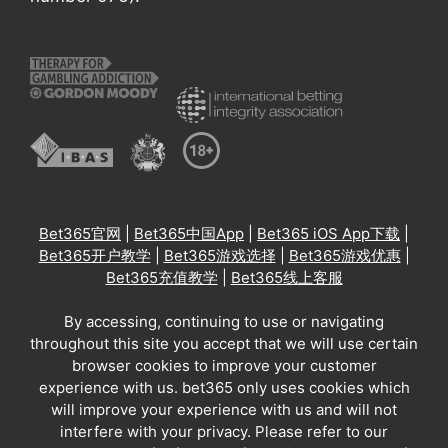
Bet365官网
|
Bet365中国App
|
Bet365 iOS App下载
|
Bet365开户教学
|
Bet365游戏选择
|
Bet365游戏优惠
|
Bet365充值教学
|
Bet365线上客服
By accessing, continuing to use or navigating
throughout this site you accept that we will use certain
browser cookies to improve your customer
experience with us. bet365 only uses cookies which
will improve your experience with us and will not
interfere with your privacy. Please refer to our