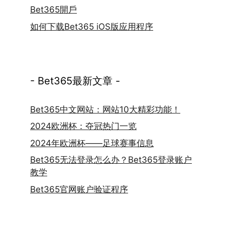
Bet365開戶
如何下载Bet365 iOS版应用程序
- Bet365最新文章 -
Bet365中文网站：网站10大精彩功能！
2024欧洲杯：夺冠热门一览
2024年欧洲杯——足球赛事信息
Bet365无法登录怎么办？Bet365登录账户
教学
Bet365官网账户验证程序