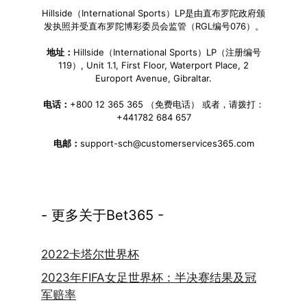
Hillside（International Sports）LP是由直布罗陀政府颁
发执照并受直布罗陀博彩委员会监管（RGL编号076）。
地址：
Hillside（International Sports）LP（注册编号
119）, Unit 1.1, First Floor, Waterport Place, 2
Europort Avenue, Gibraltar.
电话：
+800 12 365 365 （免费电话） 或者，请拨打：
+441782 684 657
电邮：
support-sch@customerservices365.com
- 更多关于Bet365 -
2022卡塔尔世界杯
2023年FIFA女足世界杯：半决赛结果及冠
军赔率