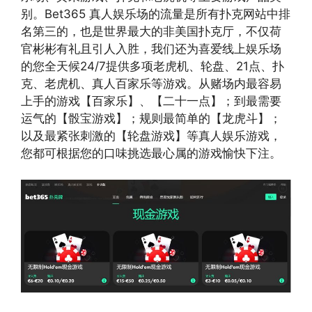
别。Bet365 真人娱乐场的流量是所有扑克网站中排
名第三的，也是世界最大的非美国扑克厅，不仅荷
官彬彬有礼且引人入胜，我们还为喜爱线上娱乐场
的您全天候24/7提供多项老虎机、轮盘、21点、扑
克、老虎机、真人百家乐等游戏。从赌场内最容易
上手的游戏【百家乐】、【二十一点】；到最需要
运气的【骰宝游戏】；规则最简单的【龙虎斗】；
以及最紧张刺激的【轮盘游戏】等真人娱乐游戏，
您都可根据您的口味挑选最心属的游戏愉快下注。