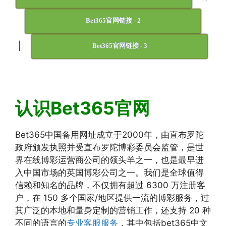
Bet365官网链接 - 2
|
Bet365官网链接 - 3
认识Bet365官网
Bet365中国备用网址成立于2000年，由直布罗陀
政府颁发执照并受直布罗陀博彩委员会监管，是世
界在线博彩运营商公司的领头羊之一，也是最早进
入中国市场的英国博彩公司之一。我们是全球值得
信赖和知名的品牌，不仅拥有超过 6300 万注册客
户，在 150 多个国家/地区提供一流的博彩服务，过
其广泛的本地和量身定制的营销工作，还支持 20 种
不同的语言的
专业客服服务
，其中包括bet365中文