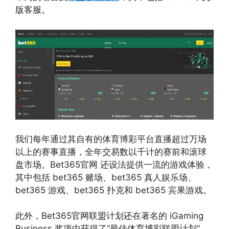
版客服。
我们每年通过其自有的体育博彩平台直播超过万场
以上的赛事直播，全年交易数以千计的赛前和滚球
盘市场。Bet365官网 还设法提供一流的游戏体验，
其中包括 bet365 赌场、bet365 真人娱乐场、
bet365 游戏、bet365 扑克和 bet365 宾果游戏。
此外，Bet365官网联盟计划还在著名的 iGaming
Business 奖项中获得了“最佳体育博彩联盟计划”，