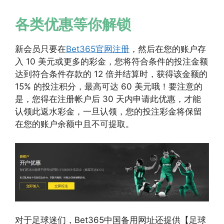
各类优惠等你解锁
新会员只要在
Bet365官网注册
，然后在您的账户存
入 10 美元或更多的彩金，您将符合条件的投注金额
达到符合条件存款的 12 倍并结算时，获得该金额的
15% 的投注积分，最高可达 60 美元哦！要注意的
是，您得在注册帐户后 30 天内申请此优惠，才能
认领此返水彩金，一旦认领，您的投注彩金将保留
在您的账户余额中且不可提取。
对于足球迷们，Bet365中国备用网址还提供【足球