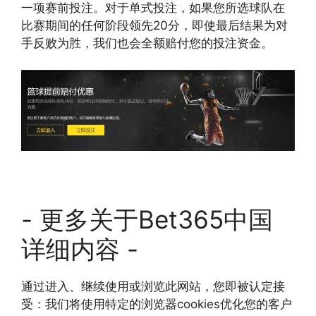
一项赛前投注。对于单式投注，如果您所选球队在
比赛期间的任何阶段领先20分，即使最后结果为对
手反败为胜，我们也会全额赔付您的投注资金。
- 更多关于Bet365中国
详细内容 -
通过进入、继续使用或浏览此网站，您即被认定接
受：我们将使用特定的浏览器cookies优化您的客户