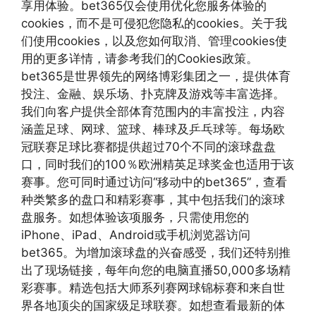
享用体验。bet365仅会使用优化您服务体验的
cookies，而不是可侵犯您隐私的cookies。关于我
们使用cookies，以及您如何取消、管理cookies使
用的更多详情，请参考我们的Cookies政策。
bet365是世界领先的网络博彩集团之一，提供体育
投注、金融、娱乐场、扑克牌及游戏等丰富选择。
我们向客户提供全部体育范围内的丰富投注，内容
涵盖足球、网球、篮球、棒球及乒乓球等。每场欧
冠联赛足球比赛都提供超过70个不同的滚球盘盘
口，同时我们的100％欧洲精英足球奖金也适用于该
赛事。您可同时通过访问“移动中的bet365”，查看
种类繁多的盘口和精彩赛事，其中包括我们的滚球
盘服务。如想体验该项服务，只需使用您的
iPhone、iPad、Android或手机浏览器访问
bet365。为增加滚球盘的兴奋感受，我们还特别推
出了现场链接，每年向您的电脑直播50,000多场精
彩赛事。精选包括大师系列赛网球锦标赛和来自世
界各地顶尖的国家级足球联赛。如想查看最新的体