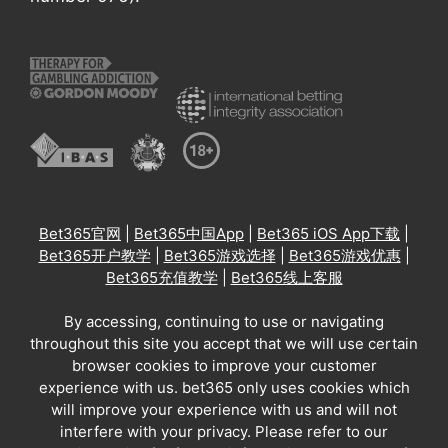
Bet365官网
|
Bet365中国App
|
Bet365 iOS App下载
|
Bet365开户教学
|
Bet365游戏选择
|
Bet365游戏优惠
|
Bet365充值教学
|
Bet365线上客服
By accessing, continuing to use or navigating
throughout this site you accept that we will use certain
browser cookies to improve your customer
experience with us. bet365 only uses cookies which
will improve your experience with us and will not
interfere with your privacy. Please refer to our