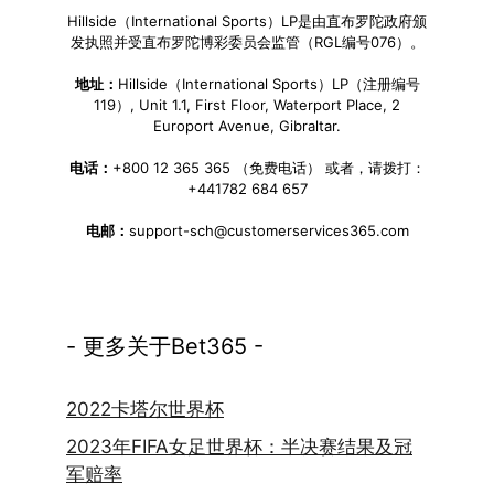
Hillside（International Sports）LP是由直布罗陀政府颁
发执照并受直布罗陀博彩委员会监管（RGL编号076）。
地址：
Hillside（International Sports）LP（注册编号
119）, Unit 1.1, First Floor, Waterport Place, 2
Europort Avenue, Gibraltar.
电话：
+800 12 365 365 （免费电话） 或者，请拨打：
+441782 684 657
电邮：
support-sch@customerservices365.com
- 更多关于Bet365 -
2022卡塔尔世界杯
2023年FIFA女足世界杯：半决赛结果及冠
军赔率