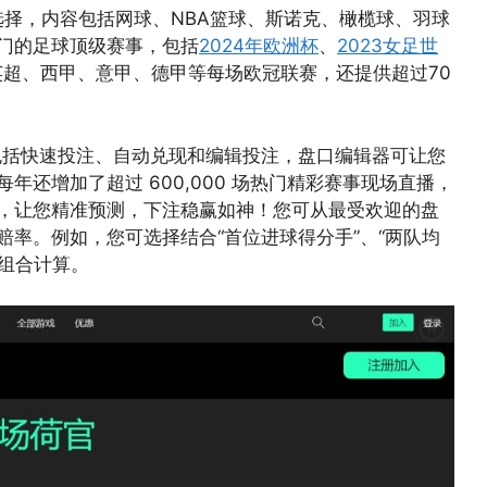
注选择，内容包括网球、NBA篮球、斯诺克、橄榄球、羽球
门的足球顶级赛事，包括
2024年欧洲杯
、
2023女足世
超、西甲、意甲、德甲等每场欧冠联赛，还提供超过70
包括快速投注、自动兑现和编辑投注，盘口编辑器可让您
还增加了超过 600,000 场热门精彩赛事现场直播，
，让您精准预测，下注稳赢如神！您可从最受欢迎的盘
率。例如，您可选择结合“首位进球得分手”、“两队均
的组合计算。