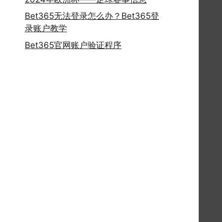
Bet365无法登录怎么办？Bet365登
录账户教学
Bet365官网账户验证程序