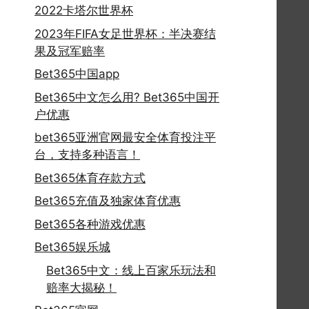
2022卡塔尔世界杯
2023年FIFA女足世界杯：半决赛结
果及冠军赔率
Bet365中国app
Bet365中文怎么用? Bet365中国开
户优惠
bet365亚洲官网最安全体育投注平
台，支持多种语言！
Bet365体育存款方式
Bet365充值及独家体育优惠
Bet365各种游戏优惠
Bet365娱乐城
Bet365中文：线上百家乐玩法和
赔率大揭秘！