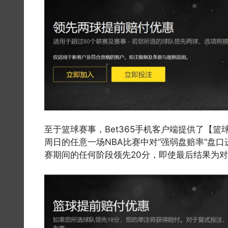
至于篮球赛事，Bet365手机客户端提供了【篮球
周日的任意一场NBA比赛中对“强弱盘赔率”盘
赛期间的任何阶段领先20分，即使最后结果为