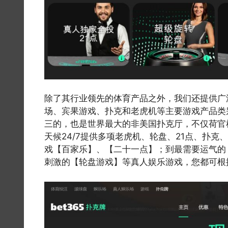
除了其行业领先的体育产品之外，我们还提供广
场、宾果游戏、扑克和老虎机等主要游戏产品类别
三的，也是世界最大的非美国扑克厅，不仅荷官
天候24/7提供多项老虎机、轮盘、21点、扑
戏【百家乐】、【二十一点】；到最需要运气的
刺激的【轮盘游戏】等真人娱乐游戏，您都可根