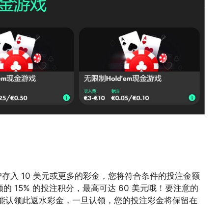
存入 10 美元或更多的彩金，您将符合条件的投注金额
的 15% 的投注积分，最高可达 60 美元哦！要注意的
才能认领此返水彩金，一旦认领，您的投注彩金将保留在