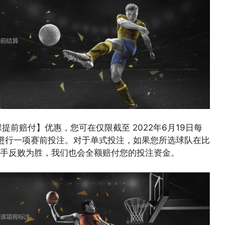
提前赔付】优惠，您可在仅限截至 2022年6月19日每
口进行一项赛前投注。对于单式投注，如果您所选球队在比
对手反败为胜，我们也会全额赔付您的投注资金。