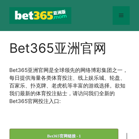
跳
至
菜
内
容
单
Bet365亚洲官网
Bet365
亚洲官网
是全球领先的网络博彩集团之一，
每日提供海量各类体育投注、线上娱乐城、轮盘、
百家乐、扑克牌、老虎机等丰富的游戏选择。欲知
我们最新的体育投注贴士，请访问我们全新的
Bet365官网投注入口:
|
Bet365官网链接 - 1