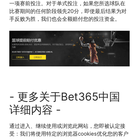
一项赛前投注。对于单式投注，如果您所选球队在
比赛期间的任何阶段领先20分，即使最后结果为对
手反败为胜，我们也会全额赔付您的投注资金。
- 更多关于Bet365中国
详细内容 -
通过进入、继续使用或浏览此网站，您即被认定接
受：我们将使用特定的浏览器cookies优化您的客户