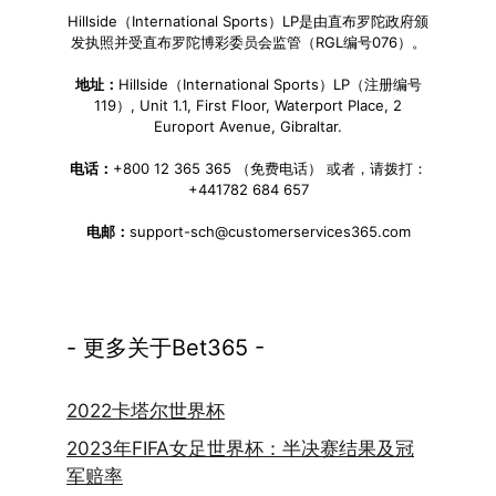
Hillside（International Sports）LP是由直布罗陀政府颁
发执照并受直布罗陀博彩委员会监管（RGL编号076）。
地址：
Hillside（International Sports）LP（注册编号
119）, Unit 1.1, First Floor, Waterport Place, 2
Europort Avenue, Gibraltar.
电话：
+800 12 365 365 （免费电话） 或者，请拨打：
+441782 684 657
电邮：
support-sch@customerservices365.com
- 更多关于Bet365 -
2022卡塔尔世界杯
2023年FIFA女足世界杯：半决赛结果及冠
军赔率