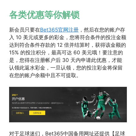
各类优惠等你解锁
新会员只要在
Bet365官网注册
，然后在您的账户存
入 10 美元或更多的彩金，您将符合条件的投注金额
达到符合条件存款的 12 倍并结算时，获得该金额的
15% 的投注积分，最高可达 60 美元哦！要注意的
是，您得在注册帐户后 30 天内申请此优惠，才能
认领此返水彩金，一旦认领，您的投注彩金将保留
在您的账户余额中且不可提取。
对于足球迷们，Bet365中国备用网址还提供【足球