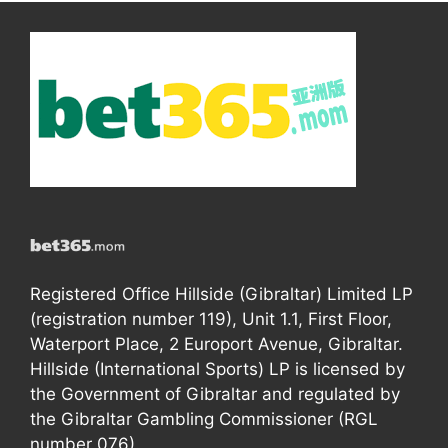
Registered Office Hillside (Gibraltar) Limited LP
(registration number 119), Unit 1.1, First Floor,
Waterport Place, 2 Europort Avenue, Gibraltar.
Hillside (International Sports) LP is licensed by
the Government of Gibraltar and regulated by
the Gibraltar Gambling Commissioner (RGL
number 076).