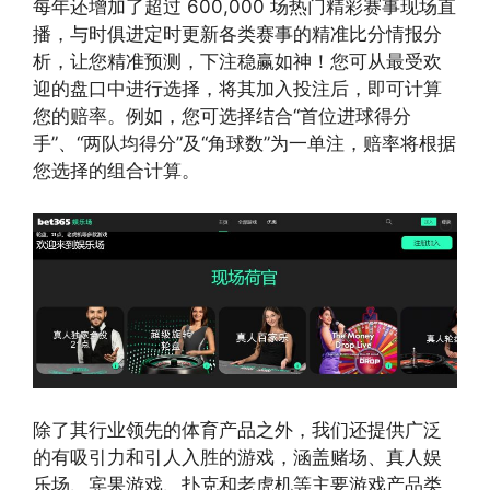
每年还增加了超过 600,000 场热门精彩赛事现场直
播，与时俱进定时更新各类赛事的精准比分情报分
析，让您精准预测，下注稳赢如神！您可从最受欢
迎的盘口中进行选择，将其加入投注后，即可计算
您的赔率。例如，您可选择结合“首位进球得分
手”、“两队均得分”及“角球数”为一单注，赔率将根据
您选择的组合计算。
除了其行业领先的体育产品之外，我们还提供广泛
的有吸引力和引人入胜的游戏，涵盖赌场、真人娱
乐场、宾果游戏、扑克和老虎机等主要游戏产品类