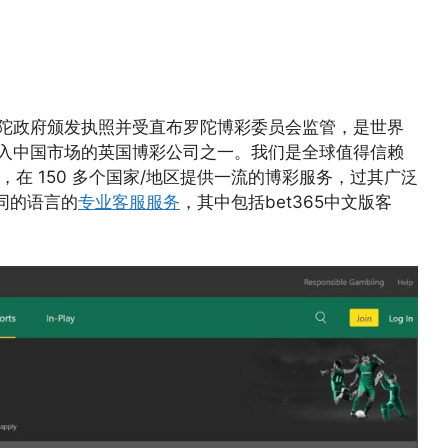
布罗陀政府颁发执照并受直布罗陀博彩委员会监管，是世界
入中国市场的英国博彩公司之一。我们是全球值得信赖
，在 150 多个国家/地区提供一流的博彩服务，过其广泛
同的语言的
专业客服服务
，其中包括bet365中文版客