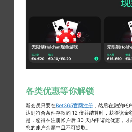
各类优惠等你解锁
新会员只要在
Bet365官网注册
，然后在您的账户
达到符合条件存款的 12 倍并结算时，获得该金额
是，您得在注册帐户后 30 天内申请此优惠，
您的账户余额中且不可提取。