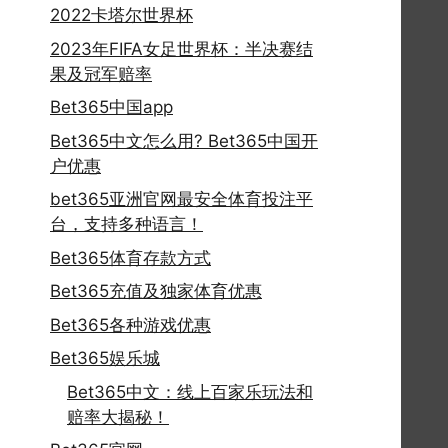
2022卡塔尔世界杯
2023年FIFA女足世界杯：半决赛结
果及冠军赔率
Bet365中国app
Bet365中文怎么用? Bet365中国开
户优惠
bet365亚洲官网最安全体育投注平
台，支持多种语言！
Bet365体育存款方式
Bet365充值及独家体育优惠
Bet365各种游戏优惠
Bet365娱乐城
Bet365中文：线上百家乐玩法和
赔率大揭秘！