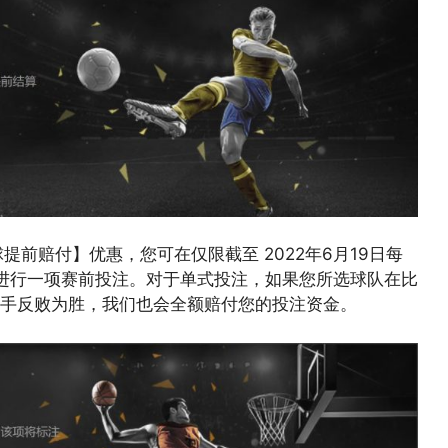
提前赔付】优惠，您可在仅限截至 2022年6月19日每
口进行一项赛前投注。对于单式投注，如果您所选球队在比
对手反败为胜，我们也会全额赔付您的投注资金。