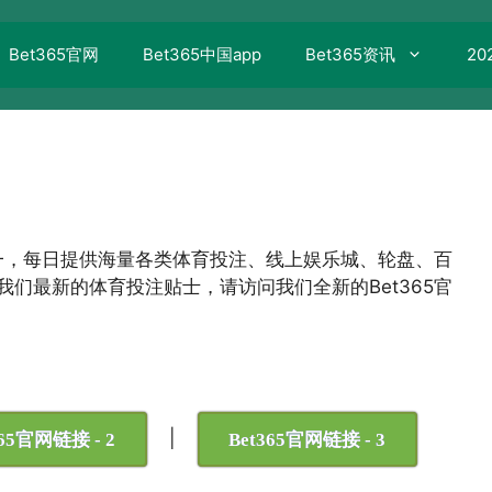
Bet365官网
Bet365中国app
Bet365资讯
2
一，每日提供海量各类体育投注、线上娱乐城、轮盘、百
们最新的体育投注贴士，请访问我们全新的Bet365官
|
365官网链接 - 2
Bet365官网链接 - 3