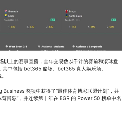
场以上的赛事直播，全年交易数以千计的赛前和滚球盘
中包括 bet365 赌场、bet365 真人娱乐场、
戏。
g Business 奖项中获得了“最佳体育博彩联盟计划”，并
育博彩”，并连续第十年在 EGR 的 Power 50 榜单中名