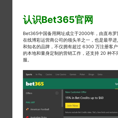
认识Bet365官网
Bet365中国备用网址成立于2000年，由直
在线博彩运营商公司的领头羊之一，也是最早进
和知名的品牌，不仅拥有超过 6300 万注册客户
的本地和量身定制的营销工作，还支持 20 种不
服。