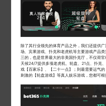
除了其行业领先的体育产品之外，我们还提供广
场、宾果游戏、扑克和老虎机等主要游戏产品类别
三的，也是世界最大的非美国扑克厅，不仅荷官
天候24/7提供多项老虎机、轮盘、21点、扑
戏【百家乐】、【二十一点】；到最需要运气的
刺激的【轮盘游戏】等真人娱乐游戏，您都可根