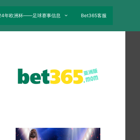
024年欧洲杯——足球赛事信息
Bet365客服