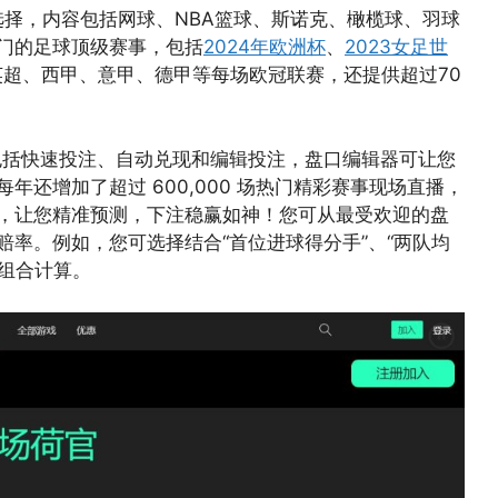
注选择，内容包括网球、NBA篮球、斯诺克、橄榄球、羽球
门的足球顶级赛事，包括
2024年欧洲杯
、
2023女足世
超、西甲、意甲、德甲等每场欧冠联赛，还提供超过70
包括快速投注、自动兑现和编辑投注，盘口编辑器可让您
还增加了超过 600,000 场热门精彩赛事现场直播，
，让您精准预测，下注稳赢如神！您可从最受欢迎的盘
率。例如，您可选择结合“首位进球得分手”、“两队均
的组合计算。