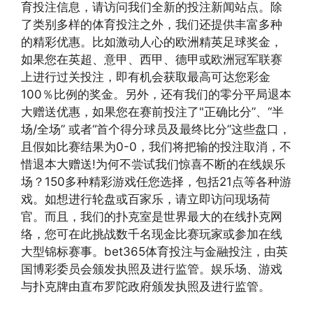
育投注信息，请访问我们全新的投注新闻站点。除
了类别多样的体育投注之外，我们还提供丰富多种
的精彩优惠。比如激动人心的欧洲精英足球奖金，
如果您在英超、意甲、西甲、德甲或欧洲冠军联赛
上进行过关投注，即有机会获取最高可达您彩金
100％比例的奖金。另外，还有我们的零分平局退本
大赠送优惠，如果您在赛前投注了"正确比分”、“半
场/全场” 或者“首个得分球员及最终比分”这些盘口，
且假如比赛结果为0-0，我们将把输的投注取消，不
惜退本大赠送!为何不尝试我们惊喜不断的在线娱乐
场？150多种精彩游戏任您选择，包括21点等各种游
戏。如想进行轮盘或百家乐，请立即访问现场荷
官。而且，我们的扑克室是世界最大的在线扑克网
络，您可在此挑战数千名现金比赛玩家或参加在线
大型锦标赛事。bet365体育投注与金融投注，由英
国博彩委员会颁发执照及进行监管。娱乐场、游戏
与扑克牌由直布罗陀政府颁发执照及进行监管。