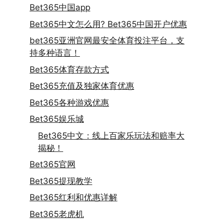
Bet365中国app
Bet365中文怎么用? Bet365中国开户优惠
bet365亚洲官网最安全体育投注平台，支
持多种语言！
Bet365体育存款方式
Bet365充值及独家体育优惠
Bet365各种游戏优惠
Bet365娱乐城
Bet365中文：线上百家乐玩法和赔率大
揭秘！
Bet365官网
Bet365提现教学
Bet365红利和优惠详解
Bet365老虎机