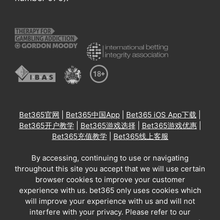
Bet365官网
|
Bet365中国App
|
Bet365 iOS App下载
|
Bet365开户教学
|
Bet365游戏选择
|
Bet365游戏优惠
|
Bet365充值教学
|
Bet365线上客服
By accessing, continuing to use or navigating
throughout this site you accept that we will use certain
browser cookies to improve your customer
experience with us. bet365 only uses cookies which
will improve your experience with us and will not
interfere with your privacy. Please refer to our