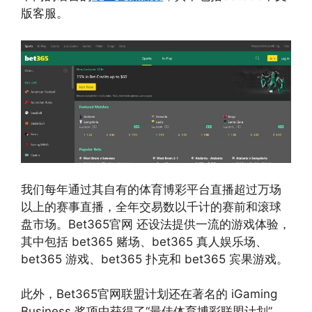
版客服。
我们每年通过其自有的体育博彩平台直播超过万场
以上的赛事直播，全年交易数以千计的赛前和滚球
盘市场。Bet365官网 还设法提供一流的游戏体验，
其中包括 bet365 赌场、bet365 真人娱乐场、
bet365 游戏、bet365 扑克和 bet365 宾果游戏。
此外，Bet365官网联盟计划还在著名的 iGaming
Business 奖项中获得了“最佳体育博彩联盟计划”，