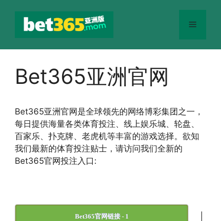
跳
至
菜
内
容
单
Bet365亚洲官网
Bet365
亚洲官网
是全球领先的网络博彩集团之一，
每日提供海量各类体育投注、线上娱乐城、轮盘、
百家乐、扑克牌、老虎机等丰富的游戏选择。欲知
我们最新的体育投注贴士，请访问我们全新的
Bet365官网投注入口:
|
Bet365官网链接 - 1