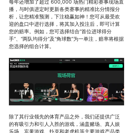
每年还增加了超过 600,000 场热门精彩赛事现场直
播，与时俱进定时更新各类赛事的精准比分情报分
析，让您精准预测，下注稳赢如神！您可从最受欢
迎的盘口中进行选择，将其加入投注后，即可计算
您的赔率。例如，您可选择结合“首位进球得分
手”、“两队均得分”及“角球数”为一单注，赔率将根据
您选择的组合计算。
除了其行业领先的体育产品之外，我们还提供广泛
的有吸引力和引人入胜的游戏，涵盖赌场、真人娱
乐场、宾果游戏、扑克和老虎机等主要游戏产品类