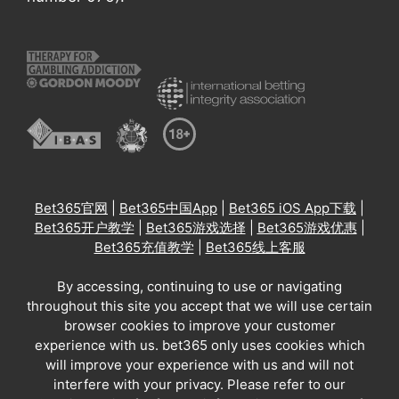
Bet365官网
|
Bet365中国App
|
Bet365 iOS App下载
|
Bet365开户教学
|
Bet365游戏选择
|
Bet365游戏优惠
|
Bet365充值教学
|
Bet365线上客服
By accessing, continuing to use or navigating
throughout this site you accept that we will use certain
browser cookies to improve your customer
experience with us. bet365 only uses cookies which
will improve your experience with us and will not
interfere with your privacy. Please refer to our