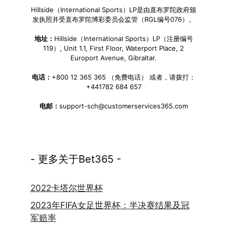
Hillside（International Sports）LP是由直布罗陀政府颁
发执照并受直布罗陀博彩委员会监管（RGL编号076）。
地址：
Hillside（International Sports）LP（注册编号
119）, Unit 1.1, First Floor, Waterport Place, 2
Europort Avenue, Gibraltar.
电话：
+800 12 365 365 （免费电话） 或者，请拨打：
+441782 684 657
电邮：
support-sch@customerservices365.com
- 更多关于Bet365 -
2022卡塔尔世界杯
2023年FIFA女足世界杯：半决赛结果及冠
军赔率