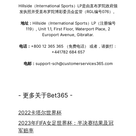
Hillside（International Sports）LP是由直布罗陀政府颁
发执照并受直布罗陀博彩委员会监管（RGL编号076）。
地址：
Hillside（International Sports）LP（注册编号
119）, Unit 1.1, First Floor, Waterport Place, 2
Europort Avenue, Gibraltar.
电话：
+800 12 365 365 （免费电话） 或者，请拨打：
+441782 684 657
电邮：
support-sch@customerservices365.com
- 更多关于Bet365 -
2022卡塔尔世界杯
2023年FIFA女足世界杯：半决赛结果及冠
军赔率