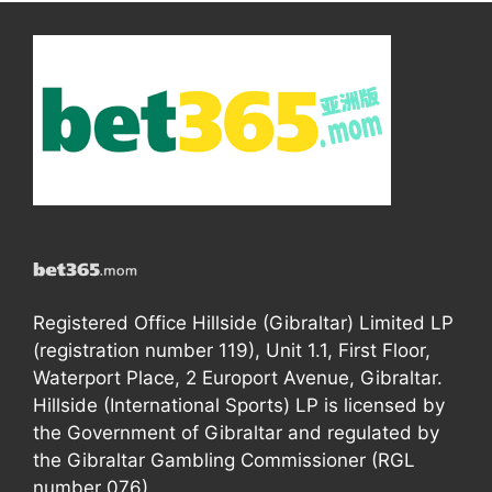
Registered Office Hillside (Gibraltar) Limited LP
(registration number 119), Unit 1.1, First Floor,
Waterport Place, 2 Europort Avenue, Gibraltar.
Hillside (International Sports) LP is licensed by
the Government of Gibraltar and regulated by
the Gibraltar Gambling Commissioner (RGL
number 076).