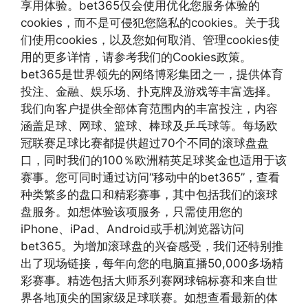
享用体验。bet365仅会使用优化您服务体验的
cookies，而不是可侵犯您隐私的cookies。关于我
们使用cookies，以及您如何取消、管理cookies使
用的更多详情，请参考我们的Cookies政策。
bet365是世界领先的网络博彩集团之一，提供体育
投注、金融、娱乐场、扑克牌及游戏等丰富选择。
我们向客户提供全部体育范围内的丰富投注，内容
涵盖足球、网球、篮球、棒球及乒乓球等。每场欧
冠联赛足球比赛都提供超过70个不同的滚球盘盘
口，同时我们的100％欧洲精英足球奖金也适用于该
赛事。您可同时通过访问“移动中的bet365”，查看
种类繁多的盘口和精彩赛事，其中包括我们的滚球
盘服务。如想体验该项服务，只需使用您的
iPhone、iPad、Android或手机浏览器访问
bet365。为增加滚球盘的兴奋感受，我们还特别推
出了现场链接，每年向您的电脑直播50,000多场精
彩赛事。精选包括大师系列赛网球锦标赛和来自世
界各地顶尖的国家级足球联赛。如想查看最新的体