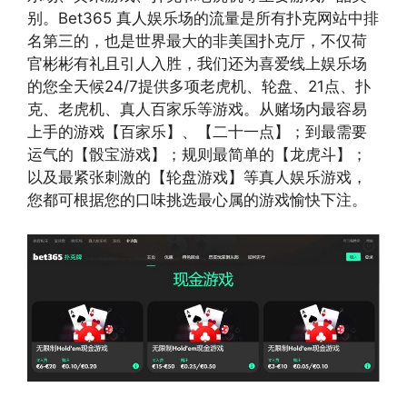
别。Bet365 真人娱乐场的流量是所有扑克网站中排
名第三的，也是世界最大的非美国扑克厅，不仅荷
官彬彬有礼且引人入胜，我们还为喜爱线上娱乐场
的您全天候24/7提供多项老虎机、轮盘、21点、扑
克、老虎机、真人百家乐等游戏。从赌场内最容易
上手的游戏【百家乐】、【二十一点】；到最需要
运气的【骰宝游戏】；规则最简单的【龙虎斗】；
以及最紧张刺激的【轮盘游戏】等真人娱乐游戏，
您都可根据您的口味挑选最心属的游戏愉快下注。