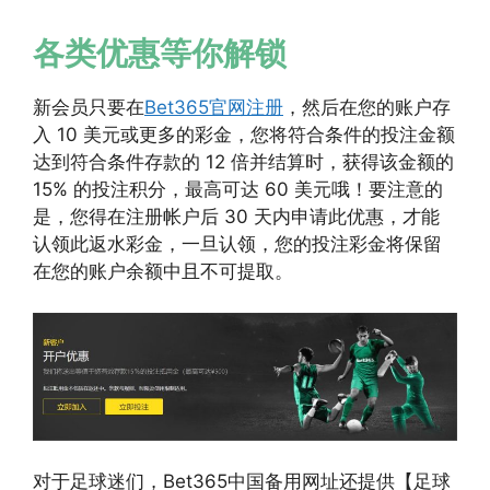
各类优惠等你解锁
新会员只要在
Bet365官网注册
，然后在您的账户存
入 10 美元或更多的彩金，您将符合条件的投注金额
达到符合条件存款的 12 倍并结算时，获得该金额的
15% 的投注积分，最高可达 60 美元哦！要注意的
是，您得在注册帐户后 30 天内申请此优惠，才能
认领此返水彩金，一旦认领，您的投注彩金将保留
在您的账户余额中且不可提取。
对于足球迷们，Bet365中国备用网址还提供【足球