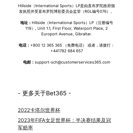
Hillside（International Sports）LP是由直布罗陀政府颁
发执照并受直布罗陀博彩委员会监管（RGL编号076）。
地址：
Hillside（International Sports）LP（注册编号
119）, Unit 1.1, First Floor, Waterport Place, 2
Europort Avenue, Gibraltar.
电话：
+800 12 365 365 （免费电话） 或者，请拨打：
+441782 684 657
电邮：
support-sch@customerservices365.com
- 更多关于Bet365 -
2022卡塔尔世界杯
2023年FIFA女足世界杯：半决赛结果及冠
军赔率