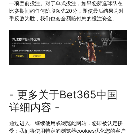
一项赛前投注。对于单式投注，如果您所选球队在
比赛期间的任何阶段领先20分，即使最后结果为对
手反败为胜，我们也会全额赔付您的投注资金。
- 更多关于Bet365中国
详细内容 -
通过进入、继续使用或浏览此网站，您即被认定接
受：我们将使用特定的浏览器cookies优化您的客户