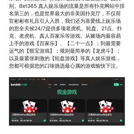
别。Bet365 真人娱乐场的流量是所有扑克网站中排
名第三的，也是世界最大的非美国扑克厅，不仅荷
官彬彬有礼且引人入胜，我们还为喜爱线上娱乐场
的您全天候24/7提供多项老虎机、轮盘、21点、扑
克、老虎机、真人百家乐等游戏。从赌场内最容易
上手的游戏【百家乐】、【二十一点】；到最需要
运气的【骰宝游戏】；规则最简单的【龙虎斗】；
以及最紧张刺激的【轮盘游戏】等真人娱乐游戏，
您都可根据您的口味挑选最心属的游戏愉快下注。