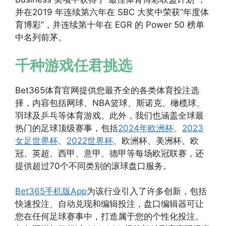
并在2019 年连续第六年在 SBC 大奖中荣获“年度体
育博彩”，并连续第十年在 EGR 的 Power 50 榜单
中名列前茅。
千种游戏任君挑选
Bet365体育官网提供您最齐全的各类体育投注选
择，内容包括网球、NBA篮球、斯诺克、橄榄球、
羽球及乒乓等体育游戏。此外，我们也涵盖全球最
热门的足球顶级赛事，包括
2024年欧洲杯
、
2023
女足世界杯
、
2022世界杯
、欧洲杯、美洲杯、欧
冠、英超、西甲、意甲、德甲等每场欧冠联赛，还
提供超过70个不同类别的滚球盘口服务。
Bet365手机版App
为该行业引入了许多创新，包括
快速投注、自动兑现和编辑投注，盘口编辑器可让
您在任何足球赛事中，打造属于您的个性化投注。