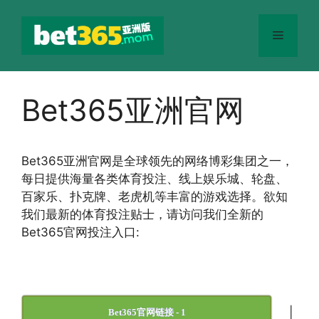
跳
至
菜
内
容
单
Bet365亚洲官网
Bet365
亚洲官网
是全球领先的网络博彩集团之一，
每日提供海量各类体育投注、线上娱乐城、轮盘、
百家乐、扑克牌、老虎机等丰富的游戏选择。欲知
我们最新的体育投注贴士，请访问我们全新的
Bet365官网投注入口:
|
Bet365官网链接 - 1